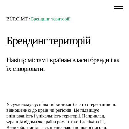
BÜRO.MT
/
Брендинг територій
Брендинг територій
Навіщо містам і країнам власні бренди і як
їх створювати.
У сучасному суспільстві виникає багато стереотипів по
відношенню до країн чи регіонів. Це підвищує
впізнаваність і унікальність території. Наприклад,
Франція відома як країна романтики і делікатесів,
Великобританія ― як країна чаю і дощової погоди.