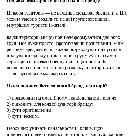
Цільова аудиторія територіального бренду.
Цільова аудиторія ― це важлива складова брендингу. ЦА
можна умовно розділити на дві групи: зовнішня і
внутрішня, туристи і жителі.
Імідж території (місця) повинен формуватися для обох
груп. Все дуже просто: сформувавши позитивний імідж
регіону серед жителів, можна розраховувати на успіх в
просуванні бренду на зовнішню групу. Жителі самої
території і є носіями бренду і його цінностей. Без
лояльності і причетності до розвитку території жителів
― всі зусилля не матимуть сенсу.
Яким повинен бути хороший бренд території?
1) працювати на емоційному і раціональному рівнях;
2) підходити для кожної аудиторії бренду;
3) бути оригінальним;
4) бути чесним.
Необхідно уникати банальностей і кліше, щоб
підкреслити ідею розвитку території, з якої публіка буде