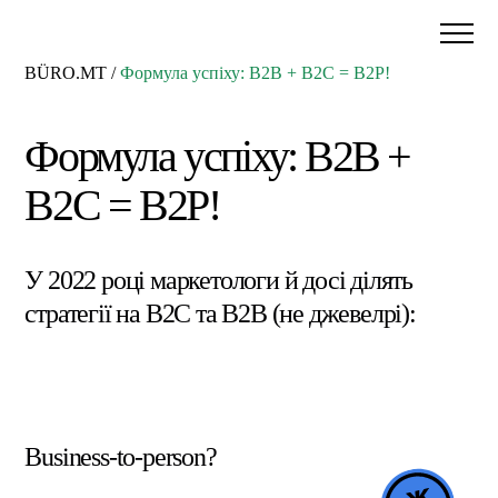
BÜRO.MT
/
Формула успіху: B2B + B2C = B2P!
Формула успіху: B2B +
B2C = B2P!
У 2022 році маркетологи й досі ділять
стратегії на B2C та B2B (не джевелрі):
Business-to-person?