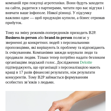
компаній при покупці агротехніки. Вони будуть заходити
на сайти, радитися з партнерами, читати про вас відгуки і
вивчати ваше інфополе. Ніякої різниці. У підсумку
важливо одне — щоб продукцію купили, а бізнес отримав
прибуток.
Тому на зміну режимів-попередників приходить B2P.
Business-to-person
або
brand-to-person
полягає у
зверненні до конкретних людей з персональними
пропозиціями, які вирішують їх проблему та відповідають
їх очікуванням. Компаніями завжди керували люди та
продавали людям. Тільки тепер потрібно надати безликим
організаціям людський голос. Дослідження
Deloitte
підтверджують, що організації з персоналізацією мають
кращі в 17 разів фінансові результати, ніж результати
конкурентів. Тому B2P займається формуванням
особистих зв’язків з людьми.