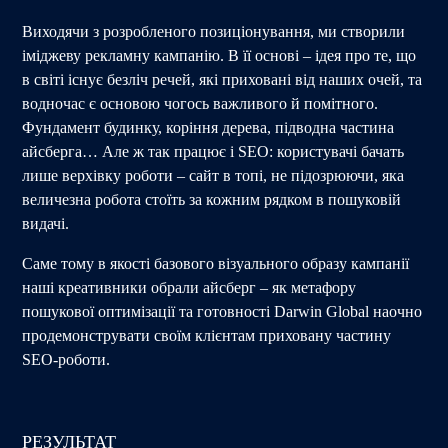
Виходячи з розробленого позиціонування, ми створили
іміджеву рекламну кампанію. В її основі – ідея про те, що
в світі існує безліч речей, які приховані від наших очей, та
водночас є основою чогось важливого й помітного.
Фундамент будинку, коріння дерева, підводна частина
айсберга… Але ж так працює і SEO: користувачі бачать
лише верхівку роботи – сайт в топі, не підозрюючи, яка
величезна робота стоїть за кожним рядком в пошуковій
видачі.
Саме тому в якості базового візуального образу кампанії
наші креативники обрали айсберг – як метафору
пошукової оптимізації та готовності Darwin Global наочно
продемонструвати своїм клієнтам приховану частину
SEO-роботи.
РЕЗУЛЬТАТ