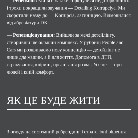
—
Ренеймінг:
Ми все ж таки торкнулися недоторканного
і трохи покращили звучання — Detailing Korrupciya. Ми
скоротили назву до — Korrupcia, латиницею. Відмовилися
від абревіатури DK.
—
Репозиціонування:
Вийшли за межі детейлінгу,
створивши ще більший комплекс. У рубриці People and
Cars ми розкриваємо нову концепцію — детейлінг не
лише для машин, а й для життя. Допомога в ДТП,
страхування, кліринг, організація розваг. Усе це — про
людей і їхній комфорт.
ЯК ЦЕ БУДЕ ЖИТИ
З огляду на системний ребрендинг і стратегічні рішення