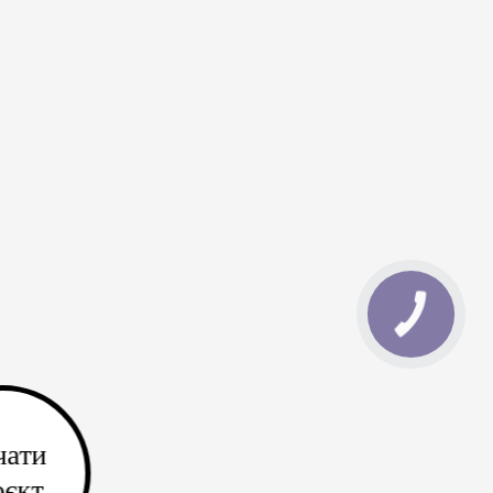
чати
оєкт