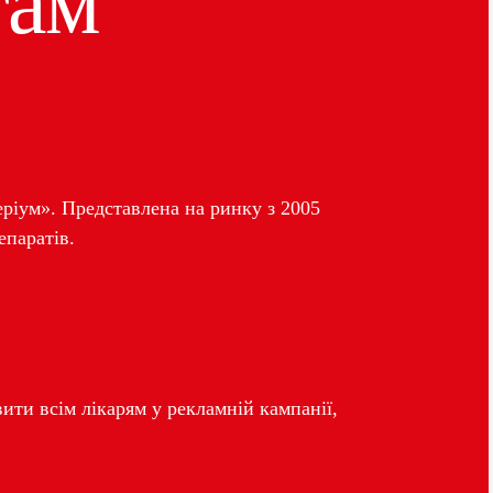
там”
ріум». Представлена на ринку з 2005
епаратів.
ити всім лікарям у рекламній кампанії,