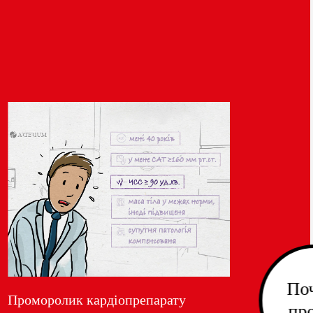
По
Проморолик кардіопрепарату
пр