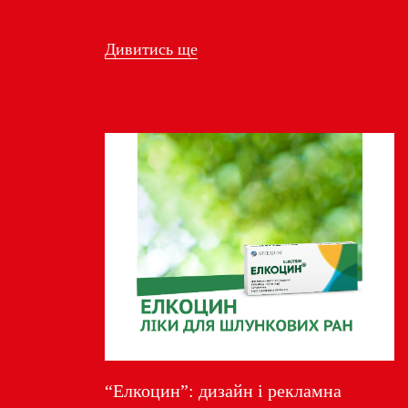
Дивитись ще
“Елкоцин”: дизайн і рекламна