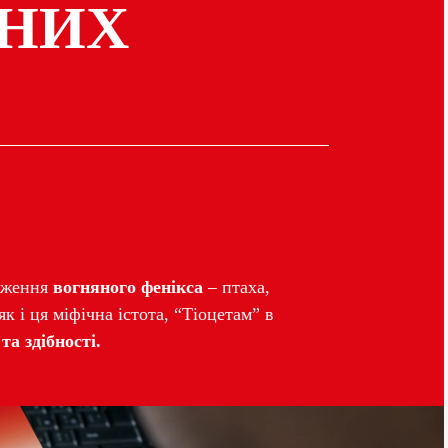
ВНИХ
раження
вогняного фенікса
– птаха,
к і ця міфічна істота, “Тіоцетам” в
та здібності.