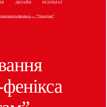
НЯ
ДИЗАЙН
РЕЗУЛЬТАТ
 препарата-фенікса — “Тіоцетам”
вання
-фенікса