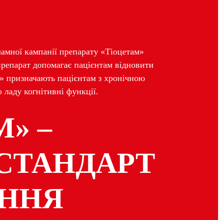
ламної кампанії препарату «Тіоцетам»
 препарат допомагає пацієнтам відновити
м» призначають пацієнтам з хронічною
 ладу когнітивні функції.
» –
СТАНДАРТ
ЕННЯ