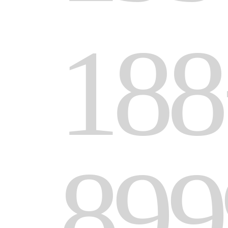
188
899