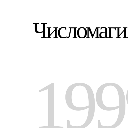
Числомаги
199