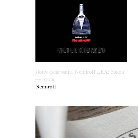
Лонч флагмана. Nemiroff LEX: Закон
— это я
Nemiroff