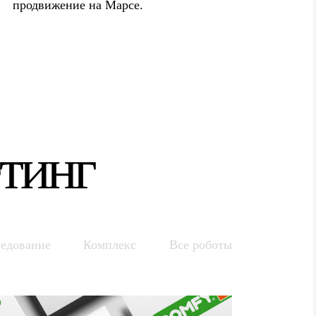
продвижение на Марсе.
тинг
едование
Комплекс
Все роботы