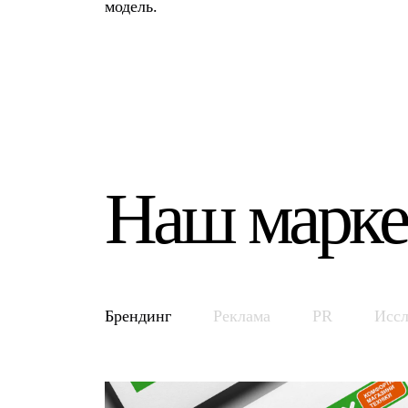
модель.
Наш марке
Брендинг
Реклама
PR
Иссл